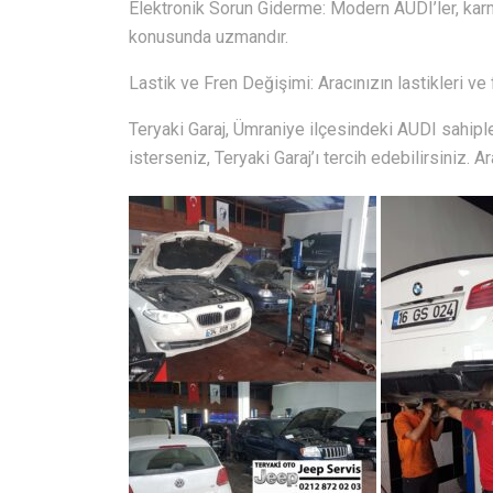
Elektronik Sorun Giderme: Modern AUDI’ler, karm
konusunda uzmandır.
Lastik ve Fren Değişimi: Aracınızın lastikleri ve 
Teryaki Garaj, Ümraniye ilçesindeki AUDI sahipl
isterseniz, Teryaki Garaj’ı tercih edebilirsiniz. A