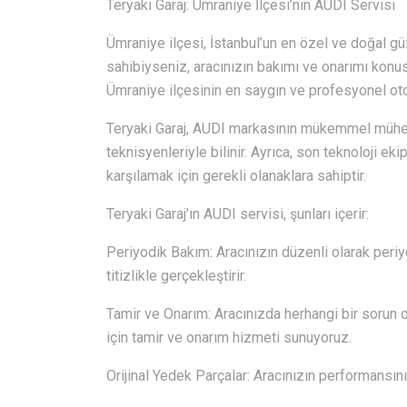
Teryaki Garaj: Ümraniye İlçesi’nin AUDI Servisi
Ümraniye ilçesi, İstanbul’un en özel ve doğal güz
sahibiyseniz, aracınızın bakımı ve onarımı konu
Ümraniye ilçesinin en saygın ve profesyonel otom
Teryaki Garaj, AUDI markasının mükemmel mühen
teknisyenleriyle bilinir. Ayrıca, son teknoloji ek
karşılamak için gerekli olanaklara sahiptir.
Teryaki Garaj’ın AUDI servisi, şunları içerir:
Periyodik Bakım: Aracınızın düzenli olarak periyo
titizlikle gerçekleştirir.
Tamir ve Onarım: Aracınızda herhangi bir sorun o
için tamir ve onarım hizmeti sunuyoruz.
Orijinal Yedek Parçalar: Aracınızın performansını 