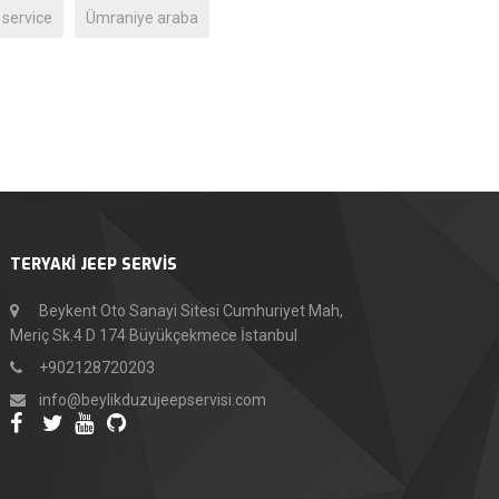
r service
Ümraniye araba
TERYAKİ JEEP SERVİS
Beykent Oto Sanayi Sitesi Cumhuriyet Mah,
Meriç Sk.4 D 174 Büyükçekmece İstanbul
+902128720203
info@beylikduzujeepservisi.com