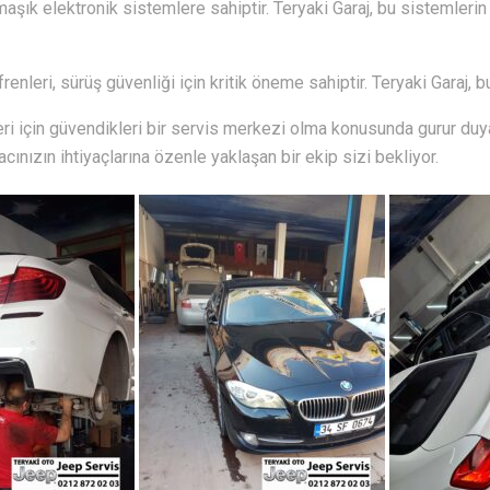
aşık elektronik sistemlere sahiptir. Teryaki Garaj, bu sistemleri
frenleri, sürüş güvenliği için kritik öneme sahiptir. Teryaki Garaj,
eri için güvendikleri bir servis merkezi olma konusunda gurur duy
racınızın ihtiyaçlarına özenle yaklaşan bir ekip sizi bekliyor.