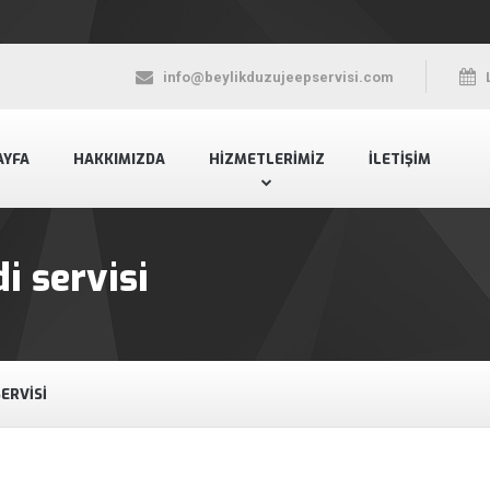
info@beylikduzujeepservisi.com
AYFA
HAKKIMIZDA
HIZMETLERIMIZ
İLETIŞIM
i servisi
ERVISI