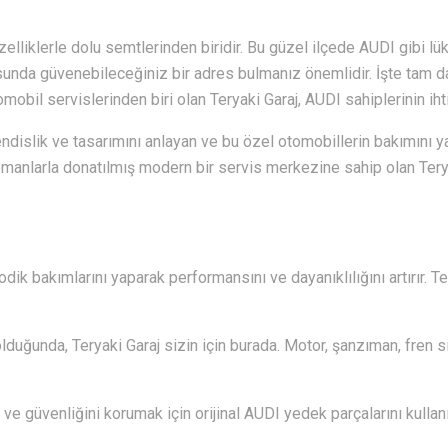
elliklerle dolu semtlerinden biridir. Bu güzel ilçede AUDI gibi lük
sunda güvenebileceğiniz bir adres bulmanız önemlidir. İşte tam da
obil servislerinden biri olan Teryaki Garaj, AUDI sahiplerinin iht
dislik ve tasarımını anlayan ve bu özel otomobillerin bakımın
ipmanlarla donatılmış modern bir servis merkezine sahip olan Teryaki
dik bakımlarını yaparak performansını ve dayanıklılığını artırır. T
lduğunda, Teryaki Garaj sizin için burada. Motor, şanzıman, fren s
ve güvenliğini korumak için orijinal AUDI yedek parçalarını kullanıy