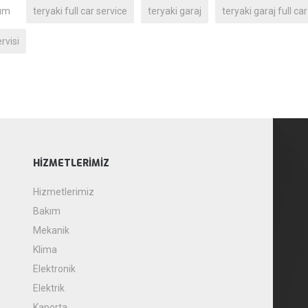
um
teryaki full car service
teryaki garaj
teryaki garaj full ca
rvisi
HIZMETLERIMIZ
Hizmetlerimiz
Bakım
Mekanik
Klima
Elektronik
Elektrik
Kaporta