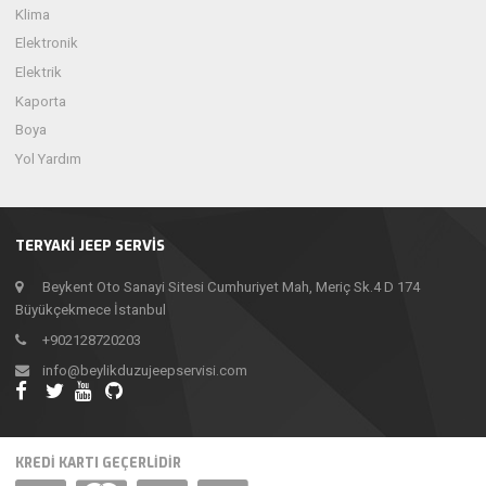
Klima
Elektronik
Elektrik
Kaporta
Boya
Yol Yardım
TERYAKİ JEEP SERVİS
Beykent Oto Sanayi Sitesi Cumhuriyet Mah, Meriç Sk.4 D 174
Büyükçekmece İstanbul
+902128720203
info@beylikduzujeepservisi.com
KREDI KARTI GEÇERLIDIR