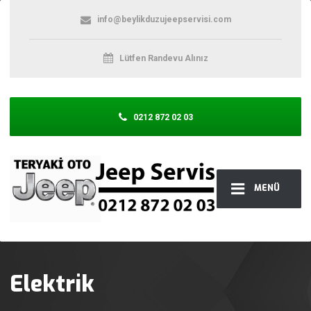
info@beylikduzujeepservisi.com
Lütfen Randevu Alınız
0212 872 02 03
MENÜ
Elektrik