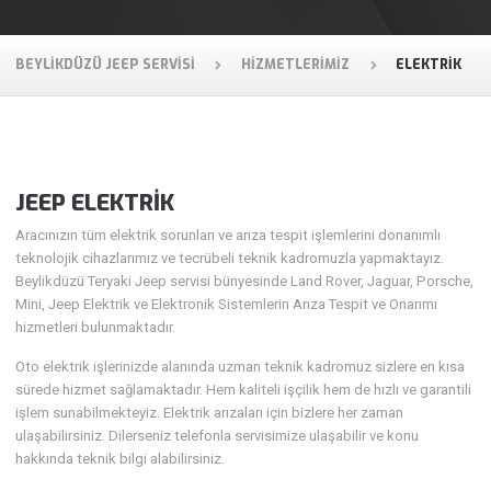
BEYLIKDÜZÜ JEEP SERVISI
HIZMETLERIMIZ
ELEKTRIK
JEEP ELEKTRİK
Aracınızın tüm elektrik sorunları ve arıza tespit işlemlerini donanımlı
teknolojik cihazlarımız ve tecrübeli teknik kadromuzla yapmaktayız.
Beylikdüzü Teryaki Jeep servisi bünyesinde Land Rover, Jaguar, Porsche,
Mini, Jeep Elektrik ve Elektronik Sistemlerin Arıza Tespit ve Onarımı
hizmetleri bulunmaktadır.
Oto elektrik işlerinizde alanında uzman teknik kadromuz sizlere en kısa
sürede hizmet sağlamaktadır. Hem kaliteli işçilik hem de hızlı ve garantili
işlem sunabilmekteyiz. Elektrik arızaları için bizlere her zaman
ulaşabilirsiniz. Dilerseniz telefonla servisimize ulaşabilir ve konu
hakkında teknik bilgi alabilirsiniz.