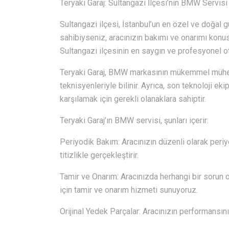
Teryaki Garaj: Sultangazi İlçesi’nin BMW Servisi
Sultangazi ilçesi, İstanbul’un en özel ve doğal g
sahibiyseniz, aracınızın bakımı ve onarımı konu
Sultangazi ilçesinin en saygın ve profesyonel ot
Teryaki Garaj, BMW markasının mükemmel mühen
teknisyenleriyle bilinir. Ayrıca, son teknoloji ek
karşılamak için gerekli olanaklara sahiptir.
Teryaki Garaj’ın BMW servisi, şunları içerir:
Periyodik Bakım: Aracınızın düzenli olarak periyo
titizlikle gerçekleştirir.
Tamir ve Onarım: Aracınızda herhangi bir sorun o
için tamir ve onarım hizmeti sunuyoruz.
Orijinal Yedek Parçalar: Aracınızın performansını 