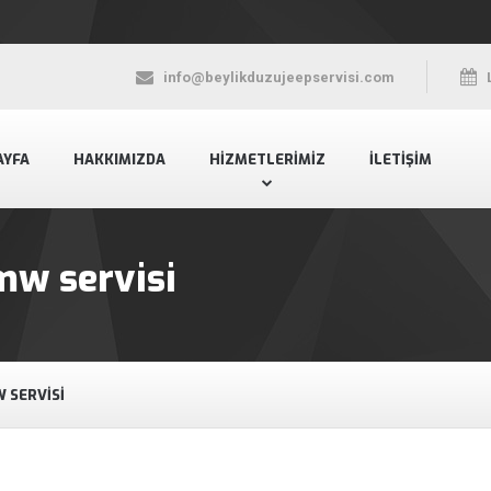
info@beylikduzujeepservisi.com
AYFA
HAKKIMIZDA
HIZMETLERIMIZ
İLETIŞIM
mw servisi
 SERVISI