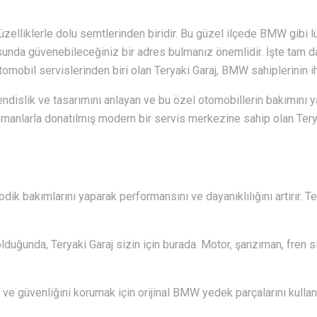
üzelliklerle dolu semtlerinden biridir. Bu güzel ilçede BMW gibi l
sunda güvenebileceğiniz bir adres bulmanız önemlidir. İşte tam da
omobil servislerinden biri olan Teryaki Garaj, BMW sahiplerinin ih
dislik ve tasarımını anlayan ve bu özel otomobillerin bakımın
ipmanlarla donatılmış modern bir servis merkezine sahip olan Teryaki
dik bakımlarını yaparak performansını ve dayanıklılığını artırır. T
lduğunda, Teryaki Garaj sizin için burada. Motor, şanzıman, fren s
ve güvenliğini korumak için orijinal BMW yedek parçalarını kullanıy