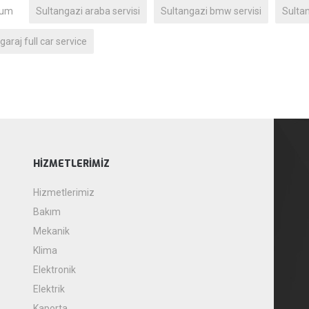
rum
Sultangazi araba servisi
Sultangazi bmw servisi
Sultan
garaj full car service
HIZMETLERIMIZ
Hizmetlerimiz
Bakım
Mekanik
Klima
Elektronik
Elektrik
Kaporta