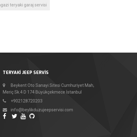
gazi teryaki garaj servisi
TERYAKİ JEEP SERVİS
Beykent Oto Sanayi Sitesi Cumhuriyet Mah,
Meriç Sk.4 D 174 Büyükçekmece İstanbul
+902128720203
info@beylikduzujeepservisi.com