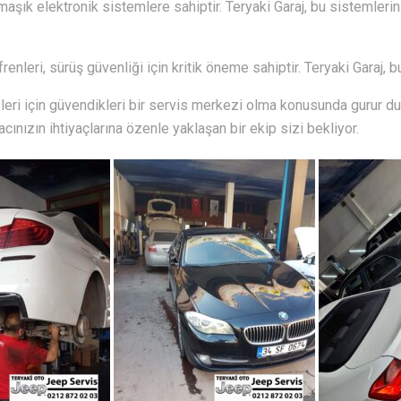
şık elektronik sistemlere sahiptir. Teryaki Garaj, bu sistemleri
frenleri, sürüş güvenliği için kritik öneme sahiptir. Teryaki Garaj,
leri için güvendikleri bir servis merkezi olma konusunda gurur 
racınızın ihtiyaçlarına özenle yaklaşan bir ekip sizi bekliyor.