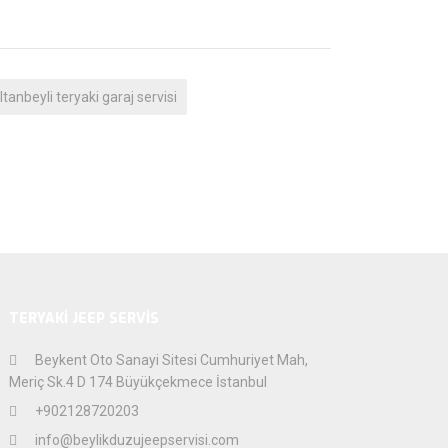
ltanbeyli teryaki garaj servisi
TERYAKİ JEEP SERVİS
Beykent Oto Sanayi Sitesi Cumhuriyet Mah,
Meriç Sk.4 D 174 Büyükçekmece İstanbul
+902128720203
info@beylikduzujeepservisi.com