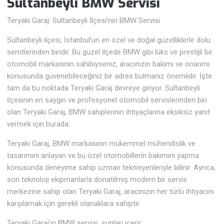
Sultanbeyli BMW Servisi
Teryaki Garaj: Sultanbeyli İlçesi’nin BMW Servisi
Sultanbeyli ilçesi, İstanbul’un en özel ve doğal güzelliklerle dolu
semtlerinden biridir. Bu güzel ilçede BMW gibi lüks ve prestijli bir
otomobil markasının sahibiyseniz, aracınızın bakımı ve onarımı
konusunda güvenebileceğiniz bir adres bulmanız önemlidir. İşte
tam da bu noktada Teryaki Garaj devreye giriyor. Sultanbeyli
ilçesinin en saygın ve profesyonel otomobil servislerinden biri
olan Teryaki Garaj, BMW sahiplerinin ihtiyaçlarına eksiksiz yanıt
vermek için burada.
Teryaki Garaj, BMW markasının mükemmel mühendislik ve
tasarımını anlayan ve bu özel otomobillerin bakımını yapma
konusunda deneyime sahip uzman teknisyenleriyle bilinir. Ayrıca,
son teknoloji ekipmanlarla donatılmış modern bir servis
merkezine sahip olan Teryaki Garaj, aracınızın her türlü ihtiyacını
karşılamak için gerekli olanaklara sahiptir.
Teryaki Garaj’ın BMW servisi, şunları içerir: