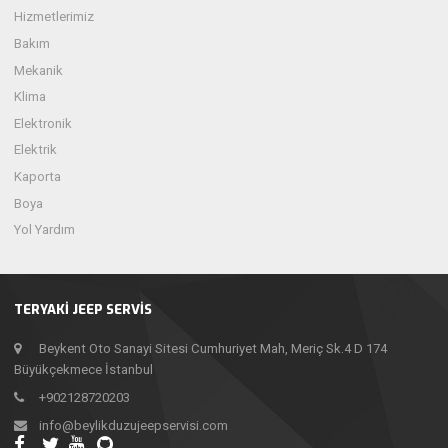
Hizmetlerimiz
Bakım
Mekanik
Klima
Elektronik
Elektrik
Kaporta
Boya
Yol Yardım
TERYAKİ JEEP SERVİS
Beykent Oto Sanayi Sitesi Cumhuriyet Mah, Meriç Sk.4 D 174
Büyükçekmece İstanbul
+902128720203
info@beylikduzujeepservisi.com