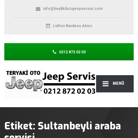
info@beylikduzujeepservisi.com
Lütfen Randevu Alınız
0212 872 02 03
MENÜ
Etiket:
Sultanbeyli araba
servisi