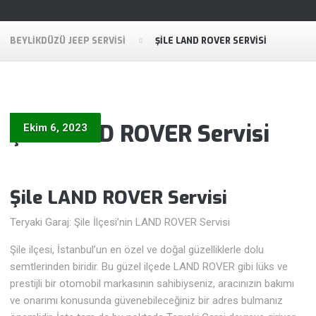
BEYLIKDÜZÜ JEEP SERVISI
ŞILE LAND ROVER SERVISI
Şile LAND ROVER Servisi
Ekim 6, 2023
Şile LAND ROVER Servisi
Teryaki Garaj: Şile İlçesi’nin LAND ROVER Servisi
Şile ilçesi, İstanbul’un en özel ve doğal güzelliklerle dolu
semtlerinden biridir. Bu güzel ilçede LAND ROVER gibi lüks ve
prestijli bir otomobil markasının sahibiyseniz, aracınızın bakımı
ve onarımı konusunda güvenebileceğiniz bir adres bulmanız