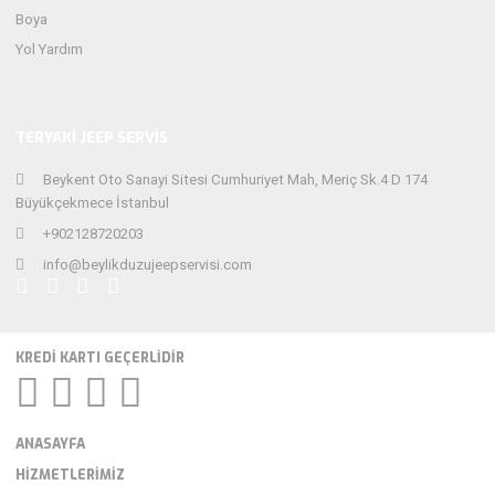
Boya
Yol Yardım
TERYAKİ JEEP SERVİS
Beykent Oto Sanayi Sitesi Cumhuriyet Mah, Meriç Sk.4 D 174
Büyükçekmece İstanbul
+902128720203
info@beylikduzujeepservisi.com
KREDI KARTI GEÇERLIDIR
ANASAYFA
HIZMETLERIMIZ