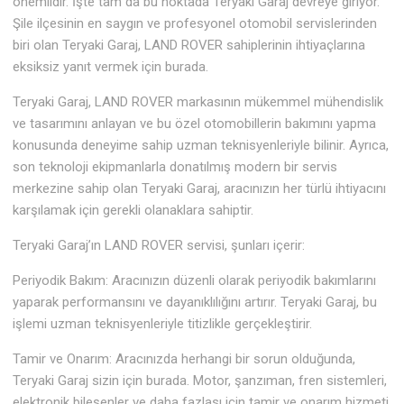
önemlidir. İşte tam da bu noktada Teryaki Garaj devreye giriyor.
Şile ilçesinin en saygın ve profesyonel otomobil servislerinden
biri olan Teryaki Garaj, LAND ROVER sahiplerinin ihtiyaçlarına
eksiksiz yanıt vermek için burada.
Teryaki Garaj, LAND ROVER markasının mükemmel mühendislik
ve tasarımını anlayan ve bu özel otomobillerin bakımını yapma
konusunda deneyime sahip uzman teknisyenleriyle bilinir. Ayrıca,
son teknoloji ekipmanlarla donatılmış modern bir servis
merkezine sahip olan Teryaki Garaj, aracınızın her türlü ihtiyacını
karşılamak için gerekli olanaklara sahiptir.
Teryaki Garaj’ın LAND ROVER servisi, şunları içerir:
Periyodik Bakım: Aracınızın düzenli olarak periyodik bakımlarını
yaparak performansını ve dayanıklılığını artırır. Teryaki Garaj, bu
işlemi uzman teknisyenleriyle titizlikle gerçekleştirir.
Tamir ve Onarım: Aracınızda herhangi bir sorun olduğunda,
Teryaki Garaj sizin için burada. Motor, şanzıman, fren sistemleri,
elektronik bileşenler ve daha fazlası için tamir ve onarım hizmeti