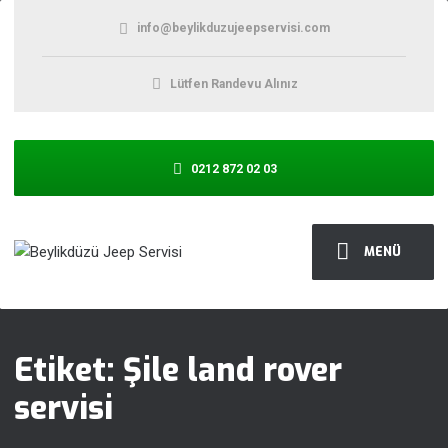
info@beylikduzujeepservisi.com
Lütfen Randevu Alınız
0212 872 02 03
MENÜ
Etiket:
Şile land rover
servisi