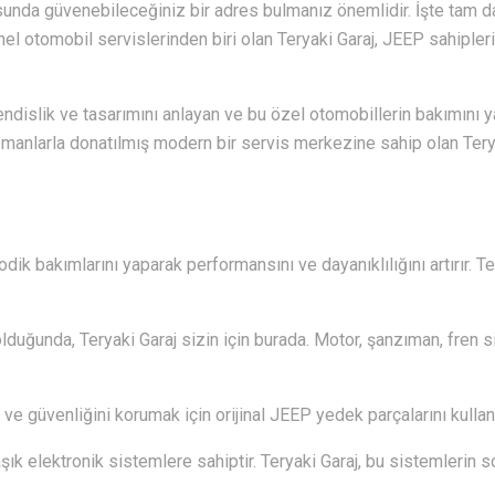
sunda güvenebileceğiniz bir adres bulmanız önemlidir. İşte tam da
 otomobil servislerinden biri olan Teryaki Garaj, JEEP sahiplerin
dislik ve tasarımını anlayan ve bu özel otomobillerin bakımı
ipmanlarla donatılmış modern bir servis merkezine sahip olan Teryaki
dik bakımlarını yaparak performansını ve dayanıklılığını artırır. T
lduğunda, Teryaki Garaj sizin için burada. Motor, şanzıman, fren s
ve güvenliğini korumak için orijinal JEEP yedek parçalarını kullanıy
k elektronik sistemlere sahiptir. Teryaki Garaj, bu sistemlerin 