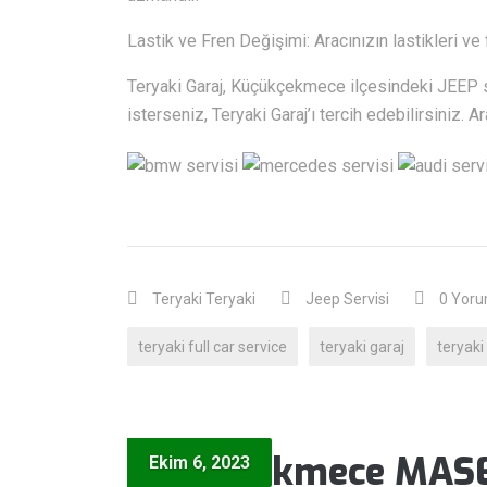
Lastik ve Fren Değişimi: Aracınızın lastikleri ve 
Teryaki Garaj, Küçükçekmece ilçesindeki JEEP sa
isterseniz, Teryaki Garaj’ı tercih edebilirsiniz. A
Teryaki Teryaki
Jeep Servisi
0 Yor
teryaki full car service
teryaki garaj
teryaki 
Küçükçekmece MASER
Ekim 6, 2023