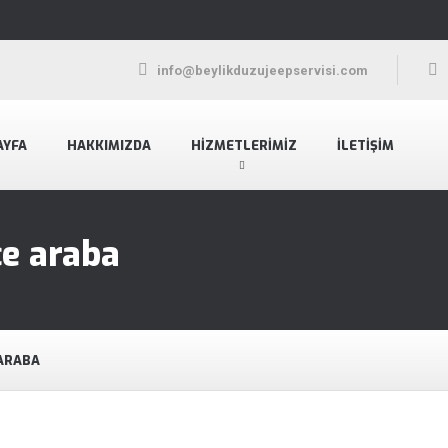
info@beylikduzujeepservisi.com
AYFA
HAKKIMIZDA
HIZMETLERIMIZ
İLETIŞIM
e araba
ARABA