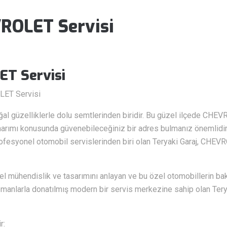
ROLET Servisi
T Servisi
LET Servisi
l güzelliklerle dolu semtlerinden biridir. Bu güzel ilçede CHEVRO
narımı konusunda güvenebileceğiniz bir adres bulmanız önemlidir
ofesyonel otomobil servislerinden biri olan Teryaki Garaj, CHEVRO
 mühendislik ve tasarımını anlayan ve bu özel otomobillerin 
ipmanlarla donatılmış modern bir servis merkezine sahip olan Teryaki
r: