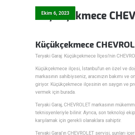
Küçükçekmece CHEV
Ekim 6, 2023
Küçükçekmece CHEVROLE
Teryaki Garaj: Küçükçekmece İlçesi’nin CHEVRO
Küçükçekmece ilçesi, İstanbul’un en özel ve doğa
markasının sahibiyseniz, aracınızın bakımı ve o
giriyor. Küçükçekmece ilçesinin en saygın ve pr
vermek için burada.
Teryaki Garaj, CHEVROLET markasının mükemmel
teknisyenleriyle bilinir. Ayrıca, son teknoloji ek
karşılamak için gerekli olanaklara sahiptir.
Teryaki Garaj’ın CHEVROLET servisi, şunları içeri