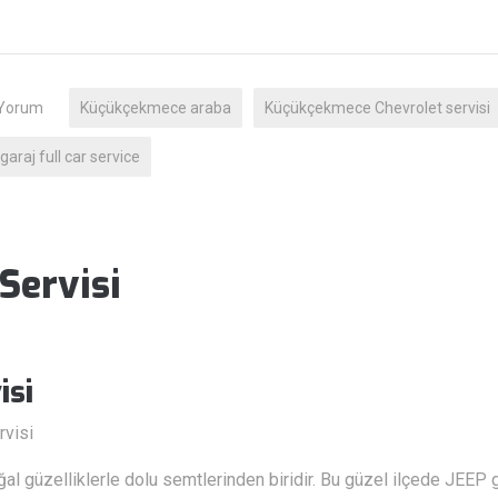
 Yorum
Küçükçekmece araba
Küçükçekmece Chevrolet servisi
garaj full car service
Servisi
isi
rvisi
l güzelliklerle dolu semtlerinden biridir. Bu güzel ilçede JEEP gi