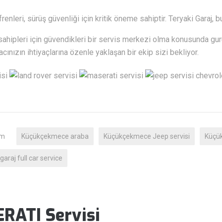
frenleri, sürüş güvenliği için kritik öneme sahiptir. Teryaki Garaj,
hipleri için güvendikleri bir servis merkezi olma konusunda gur
racınızın ihtiyaçlarına özenle yaklaşan bir ekip sizi bekliyor.
um
Küçükçekmece araba
Küçükçekmece Jeep servisi
Küçük
garaj full car service
ATI Servisi