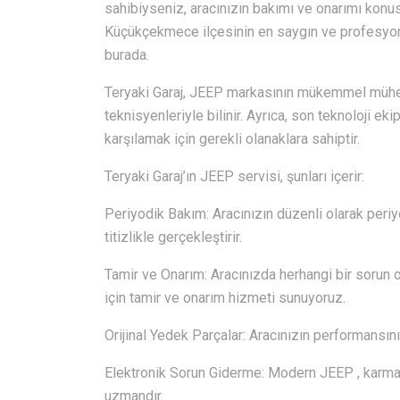
sahibiyseniz, aracınızın bakımı ve onarımı konu
Küçükçekmece ilçesinin en saygın ve profesyonel
burada.
Teryaki Garaj, JEEP markasının mükemmel mühen
teknisyenleriyle bilinir. Ayrıca, son teknoloji ek
karşılamak için gerekli olanaklara sahiptir.
Teryaki Garaj’ın JEEP servisi, şunları içerir:
Periyodik Bakım: Aracınızın düzenli olarak periyo
titizlikle gerçekleştirir.
Tamir ve Onarım: Aracınızda herhangi bir sorun o
için tamir ve onarım hizmeti sunuyoruz.
Orijinal Yedek Parçalar: Aracınızın performansını 
Elektronik Sorun Giderme: Modern JEEP , karmaşı
uzmandır.