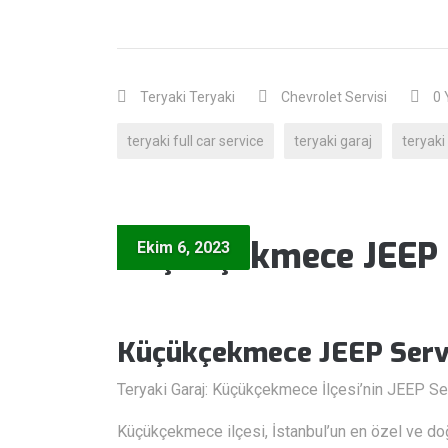
Teryaki Teryaki
Chevrolet Servisi
0
teryaki full car service
teryaki garaj
teryaki 
Küçükçekmece JEEP 
Ekim 6, 2023
Küçükçekmece JEEP Serv
Teryaki Garaj: Küçükçekmece İlçesi’nin JEEP Se
Küçükçekmece ilçesi, İstanbul’un en özel ve doğa