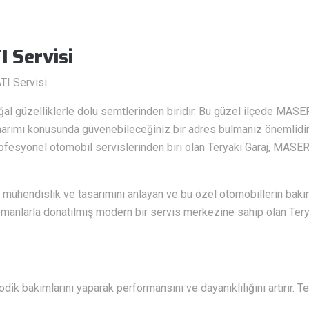
 Servisi
TI Servisi
l güzelliklerle dolu semtlerinden biridir. Bu güzel ilçede MASERA
narımı konusunda güvenebileceğiniz bir adres bulmanız önemlidir
fesyonel otomobil servislerinden biri olan Teryaki Garaj, MASERAT
mühendislik ve tasarımını anlayan ve bu özel otomobillerin ba
ipmanlarla donatılmış modern bir servis merkezine sahip olan Teryaki
dik bakımlarını yaparak performansını ve dayanıklılığını artırır. T