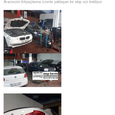
Aracınızın ihtiyaçlarına özenle yaklaşan bir ekip sizi bekliyor.