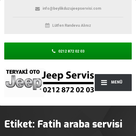
info@beylikduzujeepservisi.com
Lütfen Randevu Alınız
0212 872 02 03
MENÜ
Etiket:
Fatih araba servisi