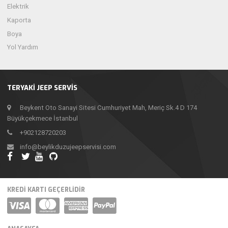
Elektrik
Kaporta
Boya
Yol Yardım
TERYAKİ JEEP SERVİS
Beykent Oto Sanayi Sitesi Cumhuriyet Mah, Meriç Sk.4 D 174
Büyükçekmece İstanbul
+902128720203
info@beylikduzujeepservisi.com
KREDI KARTI GEÇERLIDIR