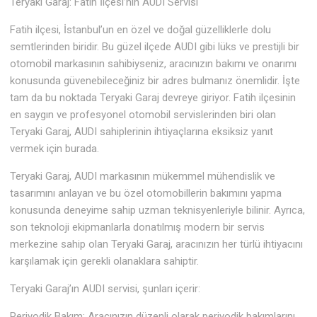
Teryaki Garaj: Fatih İlçesi’nin AUDI Servisi
Fatih ilçesi, İstanbul’un en özel ve doğal güzelliklerle dolu
semtlerinden biridir. Bu güzel ilçede AUDI gibi lüks ve prestijli bir
otomobil markasının sahibiyseniz, aracınızın bakımı ve onarımı
konusunda güvenebileceğiniz bir adres bulmanız önemlidir. İşte
tam da bu noktada Teryaki Garaj devreye giriyor. Fatih ilçesinin
en saygın ve profesyonel otomobil servislerinden biri olan
Teryaki Garaj, AUDI sahiplerinin ihtiyaçlarına eksiksiz yanıt
vermek için burada.
Teryaki Garaj, AUDI markasının mükemmel mühendislik ve
tasarımını anlayan ve bu özel otomobillerin bakımını yapma
konusunda deneyime sahip uzman teknisyenleriyle bilinir. Ayrıca,
son teknoloji ekipmanlarla donatılmış modern bir servis
merkezine sahip olan Teryaki Garaj, aracınızın her türlü ihtiyacını
karşılamak için gerekli olanaklara sahiptir.
Teryaki Garaj’ın AUDI servisi, şunları içerir:
Periyodik Bakım: Aracınızın düzenli olarak periyodik bakımlarını