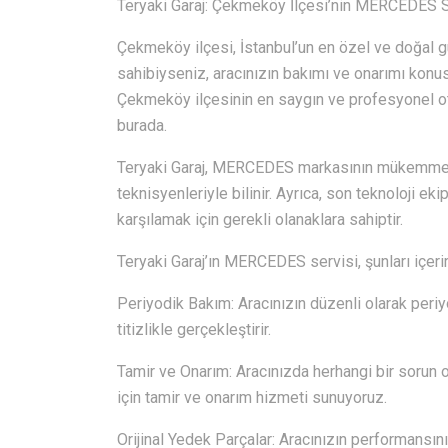
Teryaki Garaj: Çekmeköy İlçesi’nin MERCEDES S
Çekmeköy ilçesi, İstanbul’un en özel ve doğal gü
sahibiyseniz, aracınızın bakımı ve onarımı konu
Çekmeköy ilçesinin en saygın ve profesyonel oto
burada.
Teryaki Garaj, MERCEDES markasının mükemmel 
teknisyenleriyle bilinir. Ayrıca, son teknoloji ek
karşılamak için gerekli olanaklara sahiptir.
Teryaki Garaj’ın MERCEDES servisi, şunları içerir
Periyodik Bakım: Aracınızın düzenli olarak periyo
titizlikle gerçekleştirir.
Tamir ve Onarım: Aracınızda herhangi bir sorun o
için tamir ve onarım hizmeti sunuyoruz.
Orijinal Yedek Parçalar: Aracınızın performansını