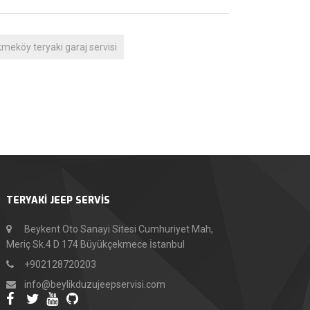
meköy teryaki garaj servisi
TERYAKİ JEEP SERVİS
Beykent Oto Sanayi Sitesi Cumhuriyet Mah,
Meriç Sk.4 D 174 Büyükçekmece İstanbul
+902128720203
info@beylikduzujeepservisi.com