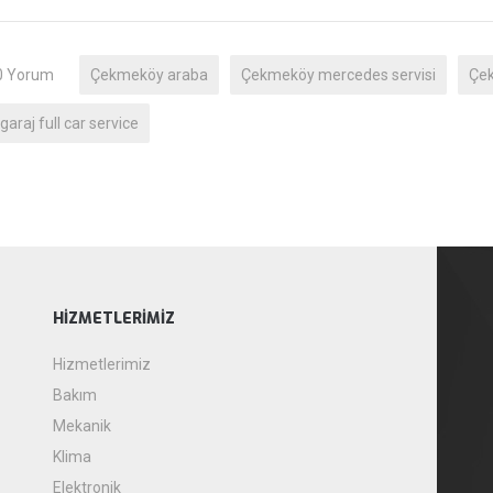
0 Yorum
Çekmeköy araba
Çekmeköy mercedes servisi
Çek
garaj full car service
HIZMETLERIMIZ
Hizmetlerimiz
Bakım
Mekanik
Klima
Elektronik