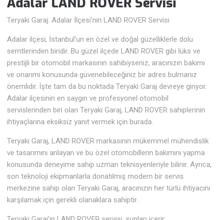
Adalar LAND ROVER Servisi
Teryaki Garaj: Adalar İlçesi’nin LAND ROVER Servisi
Adalar ilçesi, İstanbul’un en özel ve doğal güzelliklerle dolu
semtlerinden biridir. Bu güzel ilçede LAND ROVER gibi lüks ve
prestijli bir otomobil markasının sahibiyseniz, aracınızın bakımı
ve onarımı konusunda güvenebileceğiniz bir adres bulmanız
önemlidir. İşte tam da bu noktada Teryaki Garaj devreye giriyor.
Adalar ilçesinin en saygın ve profesyonel otomobil
servislerinden biri olan Teryaki Garaj, LAND ROVER sahiplerinin
ihtiyaçlarına eksiksiz yanıt vermek için burada.
Teryaki Garaj, LAND ROVER markasının mükemmel mühendislik
ve tasarımını anlayan ve bu özel otomobillerin bakımını yapma
konusunda deneyime sahip uzman teknisyenleriyle bilinir. Ayrıca,
son teknoloji ekipmanlarla donatılmış modern bir servis
merkezine sahip olan Teryaki Garaj, aracınızın her türlü ihtiyacını
karşılamak için gerekli olanaklara sahiptir.
Teryaki Garaj’ın LAND ROVER servisi, şunları içerir: