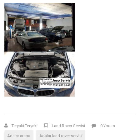
Teryaki Teryaki
Land Rover Servisi
0 Yorum
Adalar araba
Adalar land rover servisi