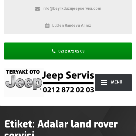
info@beylikduzujeepservisi.com
Lütfen Randevu Alınız
0212 872 02 03
MENÜ
Etiket:
Adalar land rover
servisi