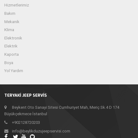
Hizmetlerimiz
Bakım
Mekanik
Klima
Elektronik
Elektrik
Kaporta
Boya
Yol Yardım
TERYAKİ JEEP SERVİS
Beykent Oto Sanayi Sitesi Cumhuriyet Mah, Meriç Sk.4 D 174
Büyükçekmece İstanbul
+902128720203
info@beylikduzujeepservisi.com