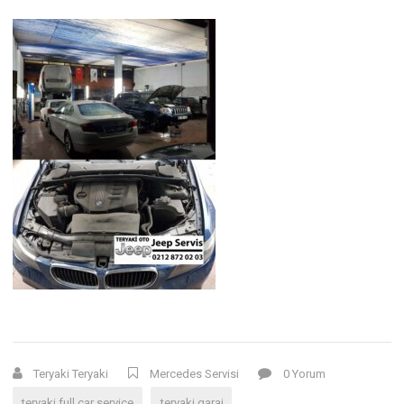
Teryaki Teryaki
Mercedes Servisi
0 Yorum
teryaki full car service
teryaki garaj