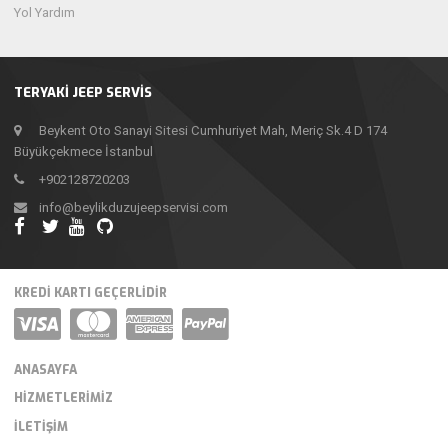
Yol Yardım
TERYAKİ JEEP SERVİS
Beykent Oto Sanayi Sitesi Cumhuriyet Mah, Meriç Sk.4 D 174
Büyükçekmece İstanbul
+902128720203
info@beylikduzujeepservisi.com
KREDI KARTI GEÇERLIDIR
ANASAYFA
HIZMETLERIMIZ
İLETIŞIM