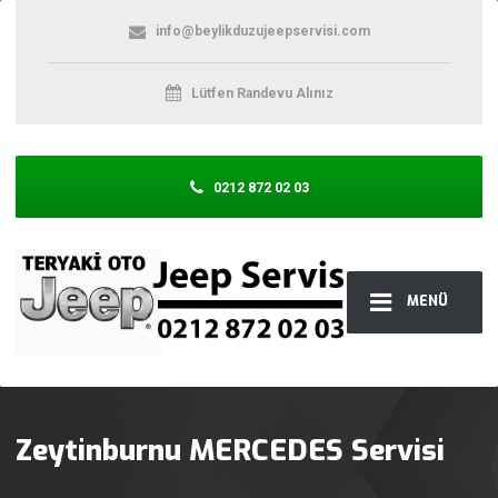
info@beylikduzujeepservisi.com
Lütfen Randevu Alınız
0212 872 02 03
MENÜ
Zeytinburnu MERCEDES Servisi