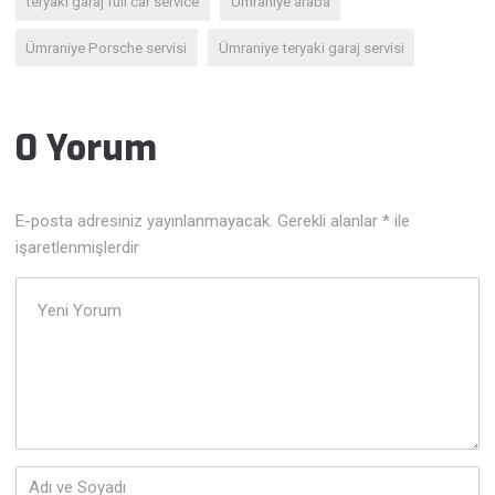
teryaki garaj full car service
Ümraniye araba
Ümraniye Porsche servisi
Ümraniye teryaki garaj servisi
0 Yorum
E-posta adresiniz yayınlanmayacak.
Gerekli alanlar
*
ile
işaretlenmişlerdir
Yorumunuz
*
Adı