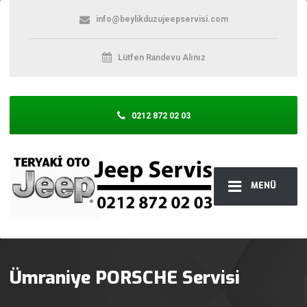
info@beylikduzujeepservisi.com
Lütfen Randevu Alınız
0212 872 02 03
MENÜ
Ümraniye PORSCHE Servisi