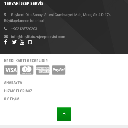
TERYAKİ JEEP SERVİS
Beykent Oto Sanayi Sitesi Cumhuriyet Mah, Meriç Sk.4 D 174
Büyükçekmece İstanbul
+902128720203
info@beylikduzujeepservisi.com
KREDI KARTI GEÇERLIDIR
ANASAYFA
HIZMETLERIMIZ
İLETIŞIM