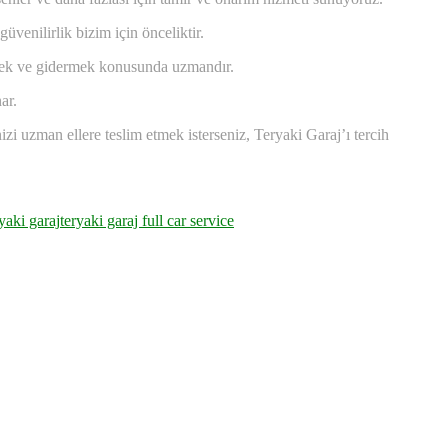
venilirlik bizim için önceliktir.
tmek ve gidermek konusunda uzmandır.
ar.
 uzman ellere teslim etmek isterseniz, Teryaki Garaj’ı tercih
yaki garaj
teryaki garaj full car service