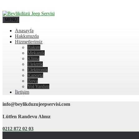
MENÜ
Anasayfa
Hakkımızda
Hizmetlerimiz
Bakım
Mekanik
Klima
Elektrik
Elektronik
Kaporta
Boya
Yol Yardım
İletişim
info@beylikduzujeepservisi.com
Lütfen Randevu Alınız
0212 872 02 03