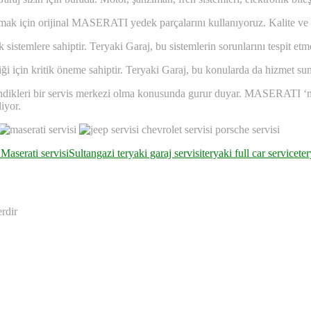
mak için orijinal MASERATI yedek parçalarını kullanıyoruz. Kalite ve gü
temlere sahiptir. Teryaki Garaj, bu sistemlerin sorunlarını tespit e
liği için kritik öneme sahiptir. Teryaki Garaj, bu konularda da hizmet sun
dikleri bir servis merkezi olma konusunda gurur duyar. MASERATI ‘nizi
liyor.
Maserati servisi
Sultangazi teryaki garaj servisi
teryaki full car service
ter
erdir