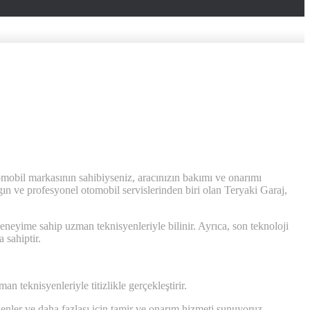
tomobil markasının sahibiyseniz, aracınızın bakımı ve onarımı
ın ve profesyonel otomobil servislerinden biri olan Teryaki Garaj,
ime sahip uzman teknisyenleriyle bilinir. Ayrıca, son teknoloji
 sahiptir.
n teknisyenleriyle titizlikle gerçekleştirir.
enler ve daha fazlası için tamir ve onarım hizmeti sunuyoruz.