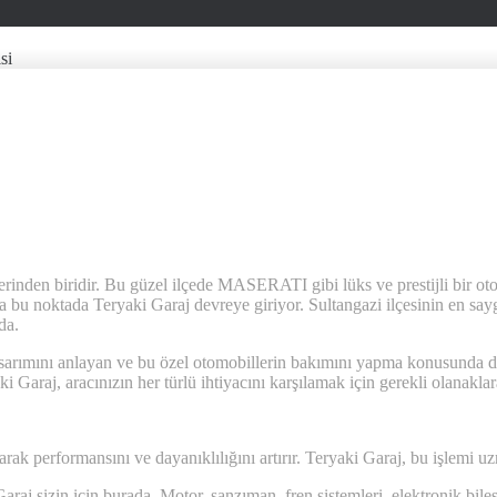
si
tlerinden biridir. Bu güzel ilçede MASERATI gibi lüks ve prestijli bir o
 bu noktada Teryaki Garaj devreye giriyor. Sultangazi ilçesinin en sayg
da.
ını anlayan ve bu özel otomobillerin bakımını yapma konusunda deney
Garaj, aracınızın her türlü ihtiyacını karşılamak için gerekli olanaklara
k performansını ve dayanıklılığını artırır. Teryaki Garaj, bu işlemi uzma
aj sizin için burada. Motor, şanzıman, fren sistemleri, elektronik bileş