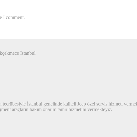
me I comment.
kçekmece İstanbul
n tecrübesiyle İstanbul genelinde kaliteli Jeep özel servis hizmeti vermek
ment araçların bakım onarım tamir hizmetini vermekteyiz.