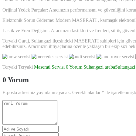
Orijinal Yedek Parçalar: Aracınızın performansını ve güvenliğini koru
Elektronik Sorun Giderme: Modern MASERATI , karmaşık elektronik sis
Lastik ve Fren Değişimi: Aracınızın lastikleri ve frenleri, sürüş güven
Teryaki Garaj, Sultangazi ilçesindeki MASERATI sahipleri için güven
edebilirsiniz. Aracınızın ihtiyaçlarına özenle yaklaşan bir ekip sizi bek
Teryaki Teryaki
Maserati Servisi
0 Yorum
Sultangazi araba
Sultangazi 
0 Yorum
E-posta adresiniz yayınlanmayacak.
Gerekli alanlar
*
ile işaretlenmişl
Yorumunuz
*
Adı
ve
E-