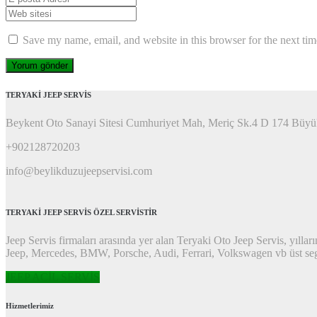
Soyadı
*
posta
Web
Adresi
*
sitesi
Save my name, email, and website in this browser for the next ti
TERYAKİ JEEP SERVİS
Beykent Oto Sanayi Sitesi Cumhuriyet Mah, Meriç Sk.4 D 174 Büyü
+902128720203
info@beylikduzujeepservisi.com
TERYAKİ JEEP SERVİS ÖZEL SERVİSTİR
Jeep Servis firmaları arasında yer alan Teryaki Oto Jeep Servis, yılları
Jeep, Mercedes, BMW, Porsche, Audi, Ferrari, Volkswagen vb üst seg
JEEP ACİL SERVİS
Hizmetlerimiz