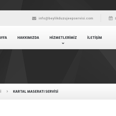
info@beylikduzujeepservisi.com
AYFA
HAKKIMIZDA
HIZMETLERIMIZ
İLETIŞIM
I
KARTAL MASERATI SERVISI