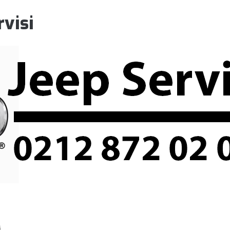
visi
i