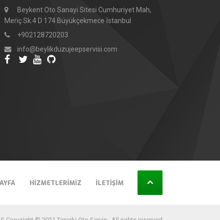
Beykent Oto Sanayi Sitesi Cumhuriyet Mah,
Meriç Sk.4 D 174 Büyükçekmece İstanbul
+902128720203
info@beylikduzujeepservisi.com
AYFA
HIZMETLERIMIZ
İLETIŞIM
 Copyright © 2021 Teryaki Oto Servis . All rights reserved