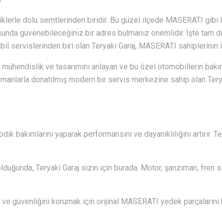
liklerle dolu semtlerinden biridir. Bu güzel ilçede MASERATI gibi 
sunda güvenebileceğiniz bir adres bulmanız önemlidir. İşte tam da
il servislerinden biri olan Teryaki Garaj, MASERATI sahiplerinin i
mühendislik ve tasarımını anlayan ve bu özel otomobillerin ba
ipmanlarla donatılmış modern bir servis merkezine sahip olan Teryaki
dik bakımlarını yaparak performansını ve dayanıklılığını artırır. T
lduğunda, Teryaki Garaj sizin için burada. Motor, şanzıman, fren s
 ve güvenliğini korumak için orijinal MASERATI yedek parçalarını ku