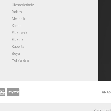
Hizmetlerimiz
Bakım
Mekanik
Klima
Elektronik
Elektrik
Kaporta
Boya
Yol Yardım
ANAS
ÖZEL SERVİS