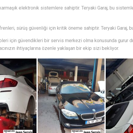
maşık elektronik sistemlere sahiptir. Teryaki Garaj, bu sisteml
frenleri, sürüş güvenliği için kritik öneme sahiptir. Teryaki Garaj,
pleri için güvendikleri bir servis merkezi olma konusunda gurur
racınızın ihtiyaçlarına özenle yaklaşan bir ekip sizi bekliyor.