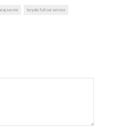
araj servisi
teryaki full car service