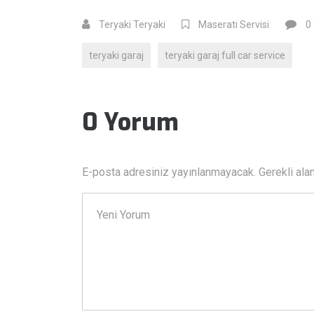
Teryaki Teryaki
Maserati Servisi
0
teryaki garaj
teryaki garaj full car service
0 Yorum
E-posta adresiniz yayınlanmayacak.
Gerekli ala
Yorumunuz
*