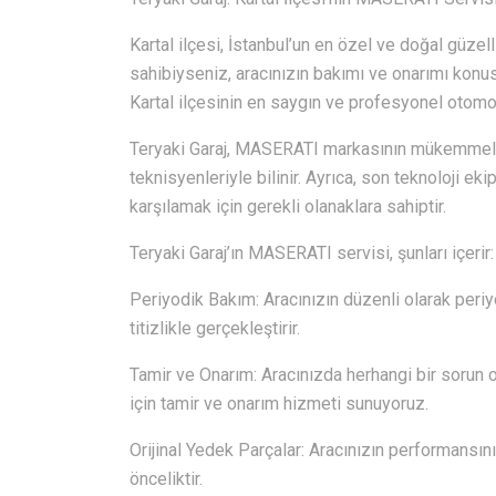
Kartal ilçesi, İstanbul’un en özel ve doğal güzel
sahibiyseniz, aracınızın bakımı ve onarımı konu
Kartal ilçesinin en saygın ve profesyonel otomob
Teryaki Garaj, MASERATI markasının mükemmel 
teknisyenleriyle bilinir. Ayrıca, son teknoloji ek
karşılamak için gerekli olanaklara sahiptir.
Teryaki Garaj’ın MASERATI servisi, şunları içerir:
Periyodik Bakım: Aracınızın düzenli olarak periyo
titizlikle gerçekleştirir.
Tamir ve Onarım: Aracınızda herhangi bir sorun o
için tamir ve onarım hizmeti sunuyoruz.
Orijinal Yedek Parçalar: Aracınızın performansını
önceliktir.