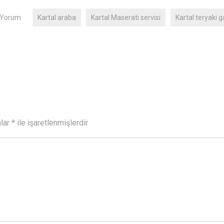
 Yorum
Kartal araba
Kartal Maserati servisi
Kartal teryaki g
nlar
*
ile işaretlenmişlerdir