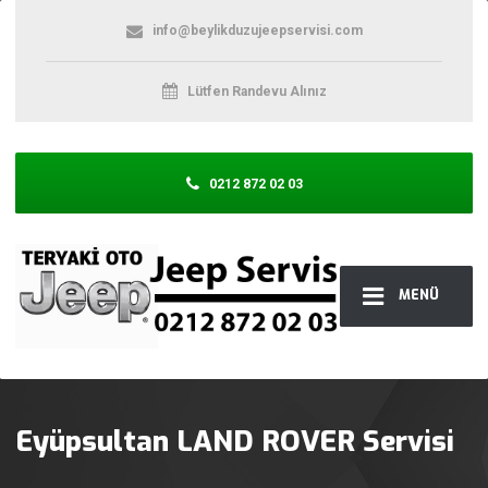
info@beylikduzujeepservisi.com
Lütfen Randevu Alınız
0212 872 02 03
MENÜ
Eyüpsultan LAND ROVER Servisi