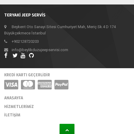
TERYAKİ JEEP SERVİS
Beykent Oto Sanayi Sitesi Cumhuriyet Mah, Meriç Sk.4 D 174
Büyükçekmece İstanbul
+902128720203
info@beylikduzujeepservisi.com
KREDI KARTI GEÇERLIDIR
ANASAYFA
HIZMETLERIMIZ
İLETIŞIM