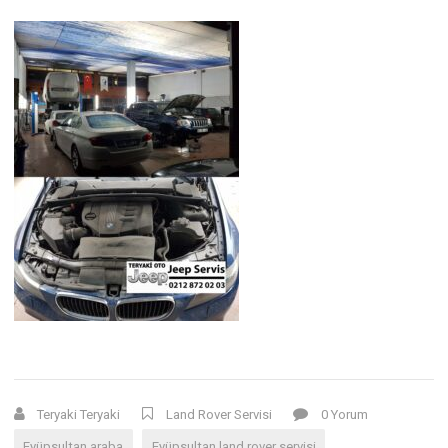
Teryaki Teryaki
Land Rover Servisi
0 Yorum
Eyüpsultan araba
Eyüpsultan land rover servisi