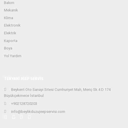
Bakım
Mekanik
Klima
Elektronik
Elektrik
Kaporta
Boya
Yol Yardım
TERYAKİ JEEP SERVİS
Beykent Oto Sanayi Sitesi Cumhuriyet Mah, Meriç Sk.4 D 174
Büyükçekmece İstanbul
+902128720203
info@beylikduzujeepservisi.com