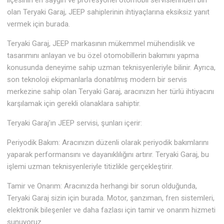
ilçesinin en saygın ve profesyonel otomobil servislerinden biri
olan Teryaki Garaj, JEEP sahiplerinin ihtiyaçlarına eksiksiz yanıt
vermek için burada.
Teryaki Garaj, JEEP markasının mükemmel mühendislik ve
tasarımını anlayan ve bu özel otomobillerin bakımını yapma
konusunda deneyime sahip uzman teknisyenleriyle bilinir. Ayrıca,
son teknoloji ekipmanlarla donatılmış modern bir servis
merkezine sahip olan Teryaki Garaj, aracınızın her türlü ihtiyacını
karşılamak için gerekli olanaklara sahiptir.
Teryaki Garaj’ın JEEP servisi, şunları içerir:
Periyodik Bakım: Aracınızın düzenli olarak periyodik bakımlarını
yaparak performansını ve dayanıklılığını artırır. Teryaki Garaj, bu
işlemi uzman teknisyenleriyle titizlikle gerçekleştirir.
Tamir ve Onarım: Aracınızda herhangi bir sorun olduğunda,
Teryaki Garaj sizin için burada. Motor, şanzıman, fren sistemleri,
elektronik bileşenler ve daha fazlası için tamir ve onarım hizmeti
sunuyoruz.