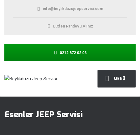
info@beylikduzujeepservisi.com
Lütfen Randevu Alınız
0212 872 02 03
MENÜ
Esenler JEEP Servisi