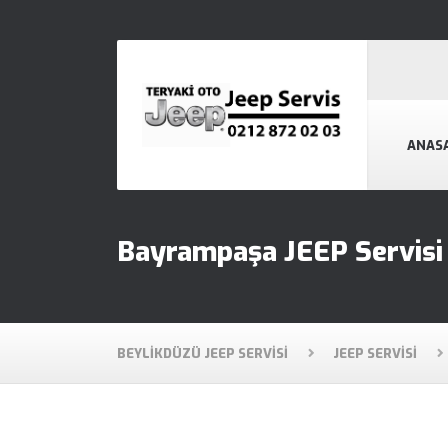
ANAS
Bayrampaşa JEEP Servisi
BEYLIKDÜZÜ JEEP SERVISI
JEEP SERVISI