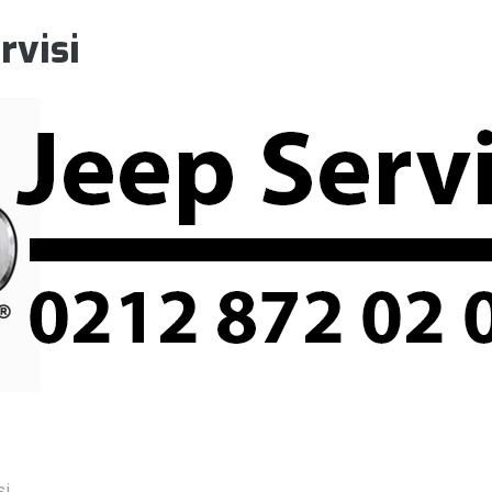
rvisi
si