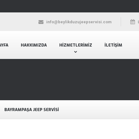
info@beylikduzujeepservisi.com
AYFA
HAKKIMIZDA
HIZMETLERIMIZ
İLETIŞIM
BAYRAMPAŞA JEEP SERVISI