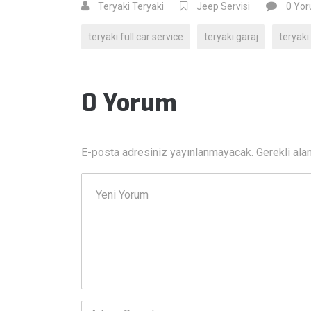
Teryaki Teryaki
Jeep Servisi
0 Yo
teryaki full car service
teryaki garaj
teryaki 
0 Yorum
E-posta adresiniz yayınlanmayacak.
Gerekli ala
Yorumunuz
*
Adı