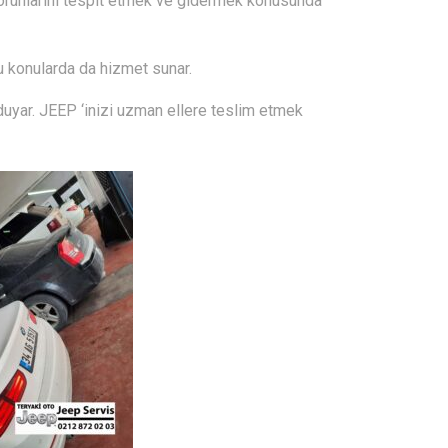
sorunlarını tespit etmek ve gidermek konusunda
 bu konularda da hizmet sunar.
duyar. JEEP ‘inizi uzman ellere teslim etmek