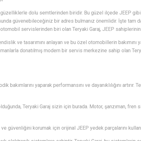
güzelliklerle dolu semtlerinden biridir. Bu güzel ilçede JEEP gibi 
sunda güvenebileceğiniz bir adres bulmanız önemlidir. İşte tam da
omobil servislerinden biri olan Teryaki Garaj, JEEP sahiplerinin 
dislik ve tasarımını anlayan ve bu özel otomobillerin bakımı
ipmanlarla donatılmış modern bir servis merkezine sahip olan Teryaki
dik bakımlarını yaparak performansını ve dayanıklılığını artırır. T
lduğunda, Teryaki Garaj sizin için burada. Motor, şanzıman, fren s
ve güvenliğini korumak için orijinal JEEP yedek parçalarını kullanıy