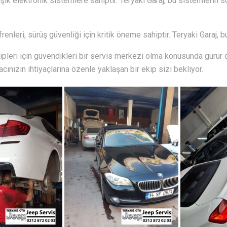
k elektronik sistemlere sahiptir. Teryaki Garaj, bu sistemlerin 
frenleri, sürüş güvenliği için kritik öneme sahiptir. Teryaki Garaj,
pleri için güvendikleri bir servis merkezi olma konusunda gurur 
racınızın ihtiyaçlarına özenle yaklaşan bir ekip sizi bekliyor.