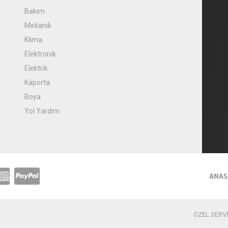
Bakım
Mekanik
Klima
Elektronik
Elektrik
Kaporta
Boya
Yol Yardım
ANAS
ÖZEL SERVİS