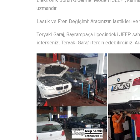
Elektronik Sorun Giderme: Modern JEEP , karmaşı
uzmandır.
Lastik ve Fren Değişimi: Aracınızın lastikleri ve 
Teryaki Garaj, Bayrampaşa ilçesindeki JEEP sahi
isterseniz, Teryaki Garaj’ı tercih edebilirsiniz. A