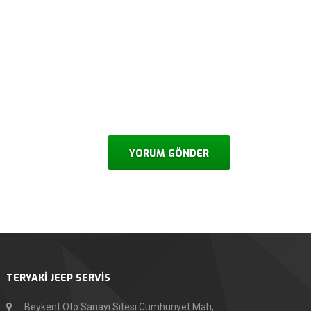
TERYAKİ JEEP SERVİS
Beykent Oto Sanayi Sitesi Cumhuriyet Mah,