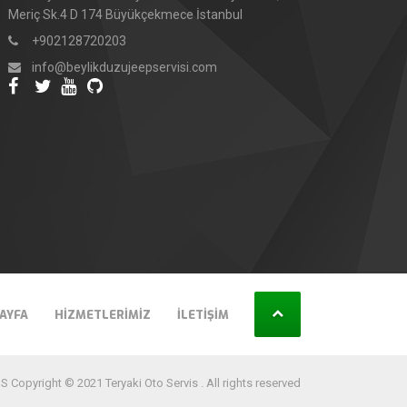
Meriç Sk.4 D 174 Büyükçekmece İstanbul
+902128720203
info@beylikduzujeepservisi.com
AYFA
HIZMETLERIMIZ
İLETIŞIM
 Copyright © 2021 Teryaki Oto Servis . All rights reserved