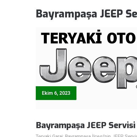
Bayrampaşa JEEP Se
Ekim 6, 2023
Bayrampaşa JEEP Servisi
Teryaki Garaj: Bayrampaşa İlçesi’nin JEEP Servi