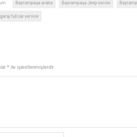
rum
Bayrampaşa araba
Bayrampaşa Jeep servisi
Bayrampa
garaj full car service
nlar
*
ile işaretlenmişlerdir