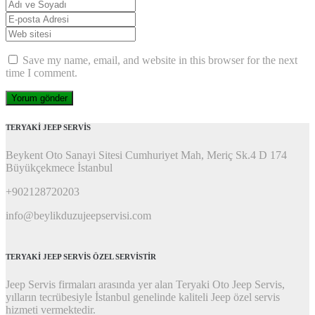
Adı
ve
E-
Soyadı
*
posta
Web
Adresi
*
sitesi
Save my name, email, and website in this browser for the next
time I comment.
TERYAKİ JEEP SERVİS
Beykent Oto Sanayi Sitesi Cumhuriyet Mah, Meriç Sk.4 D 174
Büyükçekmece İstanbul
+902128720203
info@beylikduzujeepservisi.com
TERYAKİ JEEP SERVİS ÖZEL SERVİSTİR
Jeep Servis firmaları arasında yer alan Teryaki Oto Jeep Servis,
yılların tecrübesiyle İstanbul genelinde kaliteli Jeep özel servis
hizmeti vermektedir.