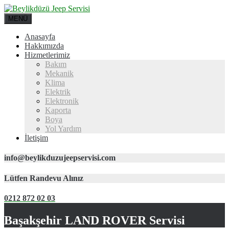
MENÜ
Anasayfa
Hakkımızda
Hizmetlerimiz
Bakım
Mekanik
Klima
Elektrik
Elektronik
Kaporta
Boya
Yol Yardım
İletişim
info@beylikduzujeepservisi.com
Lütfen Randevu Alınız
0212 872 02 03
Başakşehir LAND ROVER Servisi