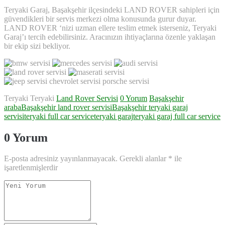
Teryaki Garaj, Başakşehir ilçesindeki LAND ROVER sahipleri için
güvendikleri bir servis merkezi olma konusunda gurur duyar.
LAND ROVER ‘nizi uzman ellere teslim etmek isterseniz, Teryaki
Garaj’ı tercih edebilirsiniz. Aracınızın ihtiyaçlarına özenle yaklaşan
bir ekip sizi bekliyor.
Teryaki Teryaki
Land Rover Servisi
0 Yorum
Başakşehir
araba
Başakşehir land rover servisi
Başakşehir teryaki garaj
servisi
teryaki full car service
teryaki garaj
teryaki garaj full car service
0 Yorum
E-posta adresiniz yayınlanmayacak.
Gerekli alanlar
*
ile
işaretlenmişlerdir
Yorumunuz
*