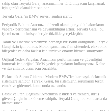
sahip olan Teryaki Garaj, aracınızın her türlü ihtiyacını karşılamak
için gerekli olanaklara sahiptir.
Teryaki Garaj’ın BMW servisi, şunları içerir:
Periyodik Bakım: Aracınızın düzenli olarak periyodik bakımlarını
yaparak performansını ve dayanıklılığını artırır. Teryaki Garaj, bu
işlemi uzman teknisyenleriyle titizlikle gerçekleştirir.
Tamir ve Onarım: Aracınızda herhangi bir sorun olduğunda, Teryaki
Garaj sizin için burada. Motor, şanzıman, fren sistemleri, elektronik
bileşenler ve daha fazlası için tamir ve onarım hizmeti sunuyoruz.
Orijinal Yedek Parçalar: Aracınızın performansını ve güvenliğini
korumak için orijinal BMW yedek parçalarını kullanıyoruz. Kalite
ve güvenilirlik bizim için önceliktir.
Elektronik Sorun Giderme: Modern BMW’ler, karmaşık elektronik
sistemlere sahiptir. Teryaki Garaj, bu sistemlerin sorunlarını tespit
etmek ve gidermek konusunda uzmandır.
Lastik ve Fren Değişimi: Aracınızın lastikleri ve frenleri, sürüş
güvenliği için kritik öneme sahiptir. Teryaki Garaj, bu konularda da
hizmet sunar.