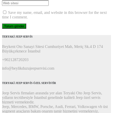
Soyadı
*
posta
Web
Adresi
*
sitesi
Save my name, email, and website in this browser for the next
time I comment.
TERYAKİ JEEP SERVİS
Beykent Oto Sanayi Sitesi Cumhuriyet Mah, Meriç Sk.4 D 174
Büyükçekmece İstanbul
+902128720203
info@beylikduzujeepservisi.com
TERYAKİ JEEP SERVİS ÖZEL SERVİSTİR
Jeep Servis firmaları arasında yer alan Teryaki Oto Jeep Servis,
yılların tecrübesiyle İstanbul genelinde kaliteli Jeep özel servis
hizmeti vermektedir.
Jeep, Mercedes, BMW, Porsche, Audi, Ferrari, Volkswagen vb üst
segment araçların bakım onarım tamir hizmetini vermekteyiz.