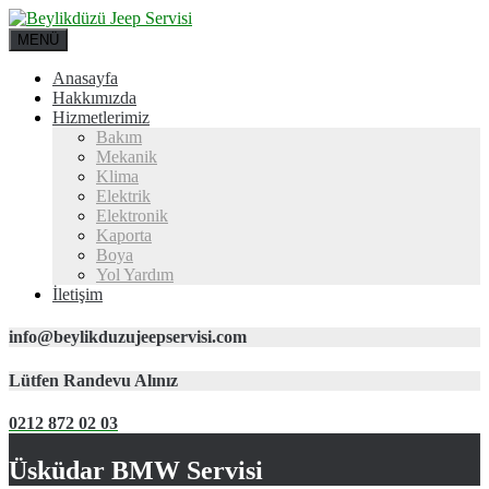
MENÜ
Anasayfa
Hakkımızda
Hizmetlerimiz
Bakım
Mekanik
Klima
Elektrik
Elektronik
Kaporta
Boya
Yol Yardım
İletişim
info@beylikduzujeepservisi.com
Lütfen Randevu Alınız
0212 872 02 03
Üsküdar BMW Servisi