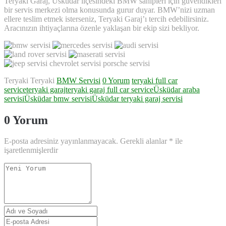
Teryaki Garaj, Üsküdar ilçesindeki BMW sahipleri için güvendikleri
bir servis merkezi olma konusunda gurur duyar. BMW’nizi uzman
ellere teslim etmek isterseniz, Teryaki Garaj’ı tercih edebilirsiniz.
Aracınızın ihtiyaçlarına özenle yaklaşan bir ekip sizi bekliyor.
Teryaki Teryaki
BMW Servisi
0 Yorum
teryaki full car
service
teryaki garaj
teryaki garaj full car service
Üsküdar araba
servisi
Üsküdar bmw servisi
Üsküdar teryaki garaj servisi
0 Yorum
E-posta adresiniz yayınlanmayacak.
Gerekli alanlar
*
ile
işaretlenmişlerdir
Yorumunuz
*
Adı
ve
E-