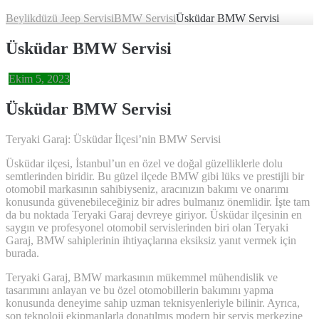
Beylikdüzü Jeep Servisi
BMW Servisi
Üsküdar BMW Servisi
Üsküdar BMW Servisi
Ekim 5, 2023
Üsküdar BMW Servisi
Teryaki Garaj: Üsküdar İlçesi’nin BMW Servisi
Üsküdar ilçesi, İstanbul’un en özel ve doğal güzelliklerle dolu
semtlerinden biridir. Bu güzel ilçede BMW gibi lüks ve prestijli bir
otomobil markasının sahibiyseniz, aracınızın bakımı ve onarımı
konusunda güvenebileceğiniz bir adres bulmanız önemlidir. İşte tam
da bu noktada Teryaki Garaj devreye giriyor. Üsküdar ilçesinin en
saygın ve profesyonel otomobil servislerinden biri olan Teryaki
Garaj, BMW sahiplerinin ihtiyaçlarına eksiksiz yanıt vermek için
burada.
Teryaki Garaj, BMW markasının mükemmel mühendislik ve
tasarımını anlayan ve bu özel otomobillerin bakımını yapma
konusunda deneyime sahip uzman teknisyenleriyle bilinir. Ayrıca,
son teknoloji ekipmanlarla donatılmış modern bir servis merkezine