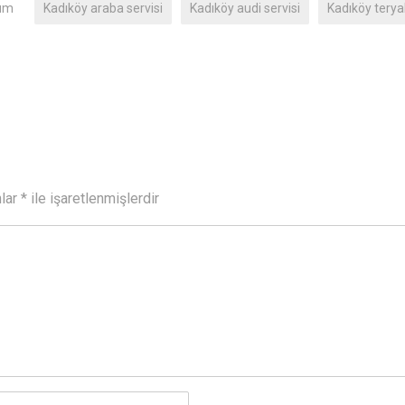
um
Kadıköy araba servisi
Kadıköy audi servisi
Kadıköy teryak
nlar
*
ile işaretlenmişlerdir