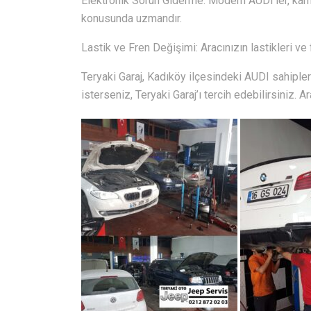
Elektronik Sorun Giderme: Modern AUDI’ler, karm
konusunda uzmandır.
Lastik ve Fren Değişimi: Aracınızın lastikleri ve 
Teryaki Garaj, Kadıköy ilçesindeki AUDI sahiple
isterseniz, Teryaki Garaj’ı tercih edebilirsiniz. A