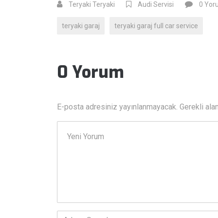
Teryaki Teryaki
Audi Servisi
0 Yor
teryaki garaj
teryaki garaj full car service
0 Yorum
E-posta adresiniz yayınlanmayacak.
Gerekli ala
Yorumunuz
*
Adı