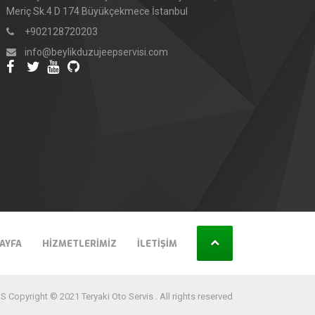
Meriç Sk.4 D 174 Büyükçekmece İstanbul
+902128720203
info@beylikduzujeepservisi.com
AYFA
HIZMETLERIMIZ
İLETIŞIM
 Copyright © 2021 Teryaki Oto Servis . All rights reserved