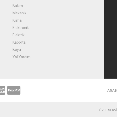
Bakım
Mekanik
Klima
Elektronik
Elektrik
Kaporta
Boya
Yol Yardım
ANAS
ÖZEL SERVİS