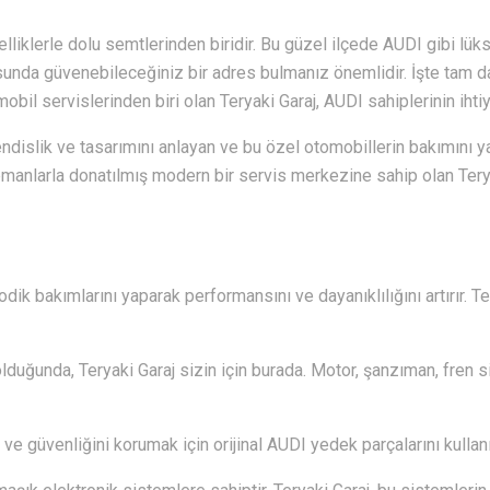
lliklerle dolu semtlerinden biridir. Bu güzel ilçede AUDI gibi lüks
sunda güvenebileceğiniz bir adres bulmanız önemlidir. İşte tam da
bil servislerinden biri olan Teryaki Garaj, AUDI sahiplerinin ihti
dislik ve tasarımını anlayan ve bu özel otomobillerin bakımın
ipmanlarla donatılmış modern bir servis merkezine sahip olan Teryaki
dik bakımlarını yaparak performansını ve dayanıklılığını artırır. T
lduğunda, Teryaki Garaj sizin için burada. Motor, şanzıman, fren s
ve güvenliğini korumak için orijinal AUDI yedek parçalarını kullanıy