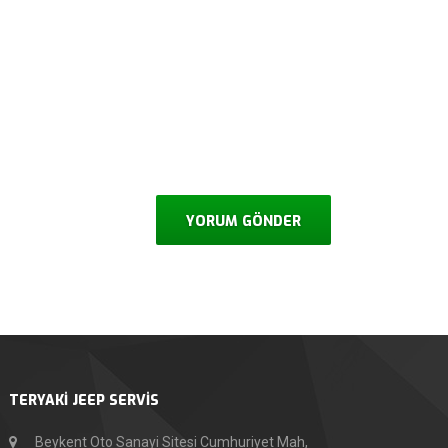
TERYAKİ JEEP SERVİS
Beykent Oto Sanayi Sitesi Cumhuriyet Mah,