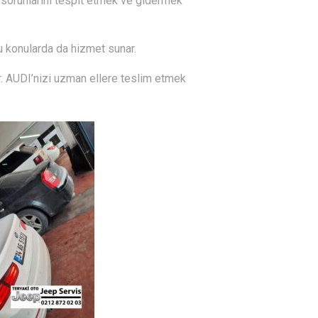
n sorunlarını tespit etmek ve gidermek
 bu konularda da hizmet sunar.
r. AUDI’nizi uzman ellere teslim etmek