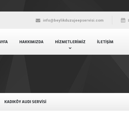
info@beylikduzujeepservisi.com
AYFA
HAKKIMIZDA
HIZMETLERIMIZ
İLETIŞIM
KADIKÖY AUDI SERVISI