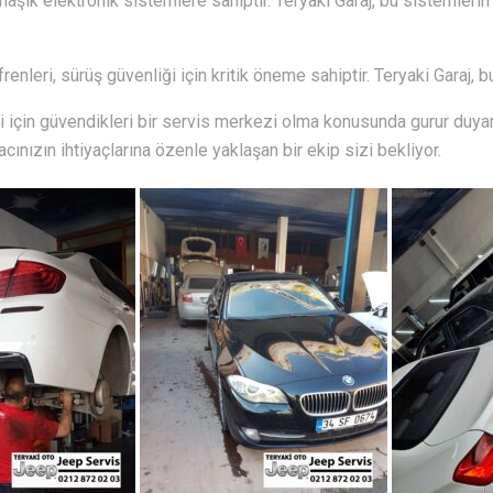
aşık elektronik sistemlere sahiptir. Teryaki Garaj, bu sistemleri
frenleri, sürüş güvenliği için kritik öneme sahiptir. Teryaki Garaj,
ri için güvendikleri bir servis merkezi olma konusunda gurur duya
racınızın ihtiyaçlarına özenle yaklaşan bir ekip sizi bekliyor.